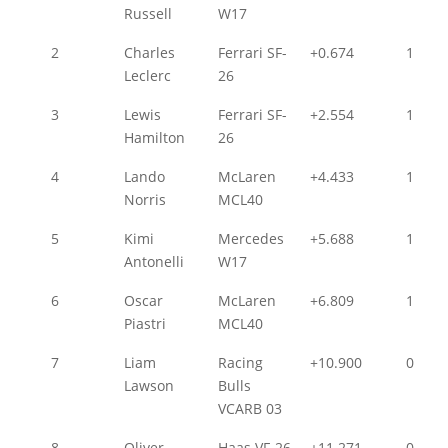
Russell
W17
2
Charles
Ferrari SF-
+0.674
1
Leclerc
26
3
Lewis
Ferrari SF-
+2.554
1
Hamilton
26
4
Lando
McLaren
+4.433
1
Norris
MCL40
5
Kimi
Mercedes
+5.688
1
Antonelli
W17
6
Oscar
McLaren
+6.809
1
Piastri
MCL40
7
Liam
Racing
+10.900
0
Lawson
Bulls
VCARB 03
8
Oliver
Haas VF-26
+11.271
0