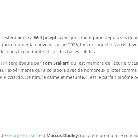
s
restera fidèle à
Will Joseph
avec qui il fait équipe depuis ses déb
quoi entamer la nouvelle saison 2026, lors de laquelle Norris devr
, dans la continuité et sur des bases solides.
stri
sera épaulé par
Tom Stallard
qui est membre de l’écurie McL
nieur expérimenté qui a collaboré avec de nombreux pilotes comme
 Ricciardo. De nature calme et mesurée, il est le parfait binôme po
e de
George Russell
est
Marcus Dudley
, qui a été promu à ce rôle a