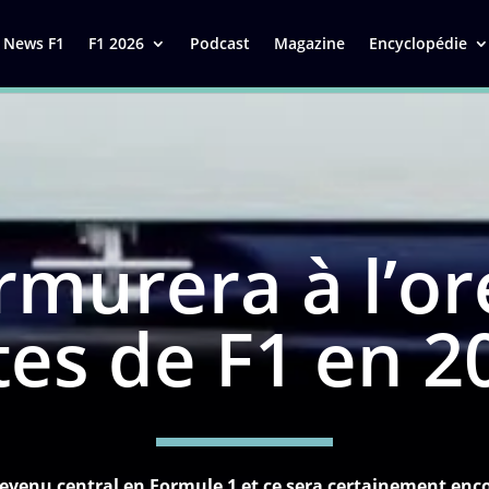
News F1
F1 2026
Podcast
Magazine
Encyclopédie
murera à l’ore
tes de F1 en 2
 devenu central en Formule 1 et ce sera certainement enco