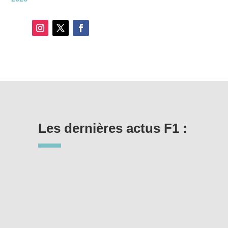
Les dernières actus F1 :