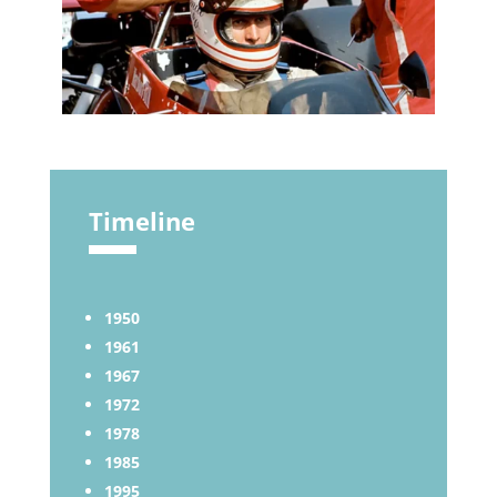
Timeline
1950
1961
1967
1972
1978
1985
1995