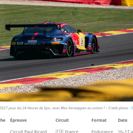
 2027 pour les 24 Heures de Spa…avec Max Verstappen au volant ? – Crédit photo :
B
he
Épreuve
Circuit
Format
Date
Circuit Paul Ricard
🇫🇷 France
Endurance
16–17 a