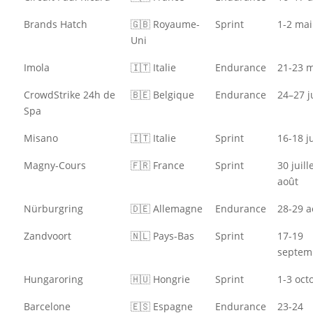
Brands Hatch
🇬🇧 Royaume-
Sprint
1-2 mai
Uni
Imola
🇮🇹 Italie
Endurance
21-23 m
CrowdStrike 24h de
🇧🇪 Belgique
Endurance
24–27 j
Spa
Misano
🇮🇹 Italie
Sprint
16-18 ju
Magny-Cours
🇫🇷 France
Sprint
30 juill
août
Nürburgring
🇩🇪 Allemagne
Endurance
28-29 a
Zandvoort
🇳🇱 Pays-Bas
Sprint
17-19
septem
Hungaroring
🇭🇺 Hongrie
Sprint
1-3 oct
Barcelone
🇪🇸 Espagne
Endurance
23-24