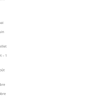
ai
uin
illet
et – 1
oût
bre
obre