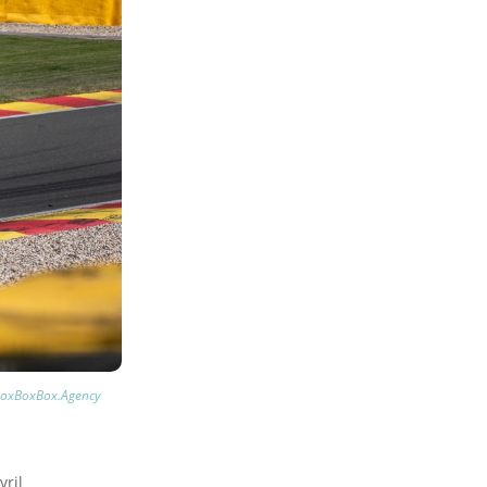
oxBoxBox.Agency
vril