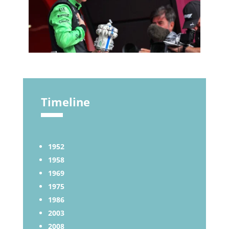
Timeline
1952
1958
1969
1975
1986
2003
2008