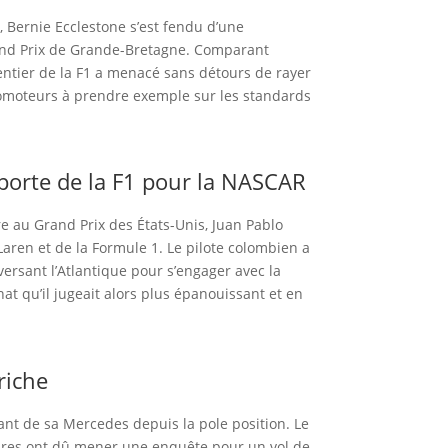
, Bernie Ecclestone s’est fendu d’une
Grand Prix de Grande-Bretagne. Comparant
gentier de la F1 a menacé sans détours de rayer
promoteurs à prendre exemple sur les standards
porte de la F1 pour la NASCAR
 au Grand Prix des États-Unis, Juan Pablo
Laren et de la Formule 1. Le pilote colombien a
versant l’Atlantique pour s’engager avec la
 qu’il jugeait alors plus épanouissant et en
riche
lant de sa Mercedes depuis la pole position. Le
saires ont dû mener une enquête pour un vol de