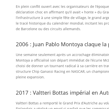
En plein conflit ouvert avec les organisateurs de l’époque
déclaration choc en affirmant qu’il avait « honte » du 
l’infrastructure à une simple fête de village, le grand ar
le tracé historique du calendrier mondial, incitant les 
de Barcelone ou des circuits allemands.
2006 : Juan Pablo Montoya claque la 
Une semaine seulement après un accrochage éliminatoire
Montoya a officialisé son départ immédiat de l’écurie Mc
choisi de donner un tournant radical à sa carrière en tra
structure Chip Ganassi Racing en NASCAR, un championnat
pleine expansion.
2017 : Valtteri Bottas impérial en Aut
Valtteri Bottas a remporté le Grand Prix d’Autriche au vo
Finlandais a réalisé un envol si parfait que les commis